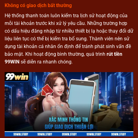
Không có giao dịch bất thường
Hệ thống thanh toán luôn kiểm tra lịch sử hoạt động của
mỗi tài khoản trước khi xử lý yêu cầu. Những trường hợp
có dấu hiệu đăng nhập từ nhiều thiết bị lạ hoặc thay đổi dữ
liệu liên tục có thể bị kiểm tra bổ sung. Thành viên nên sử
dụng tài khoản cá nhân ổn định để tránh phát sinh vấn đề
bảo mật. Khi hoạt động bình thường, quá trình
rút tiền
99WIN
sẽ diễn ra nhanh chóng.