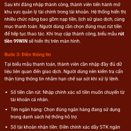
Sau khi đăng nhập thành công, thành viên tiến hành mở
khu vực quản lý tài chính trong tài khoản. Hệ thống hiển thị
nhiều chức năng bao gồm nạp tiền, lịch sử giao dịch, cùng
mục thanh toán. Người dùng cần chọn đúng mục rút tiền
để tiếp tục thao tác. Khi truy cập thành công, biểu mẫu
rút
tiền 99WIN
sẽ hiển thị trên màn hình.
Bước 3: Điền thông tin
Tại biểu mẫu thanh toán, thành viên cần nhập đầy đủ dữ
liệu liên quan đến giao dịch. Người dùng nên kiểm tra cẩn
thận từng thông tin nhằm hạn chế sai sót khi xử lý lệnh.
Số tiền cần rút: Nhập chính xác số tiền muốn chuyển từ
tài khoản cá nhân.
Tên ngân hàng: Chọn đúng ngân hàng đang sử dụng
trong danh sách hệ thống hỗ trợ.
Số tài khoản nhận tiền: Điền chính xác dãy STK ngân