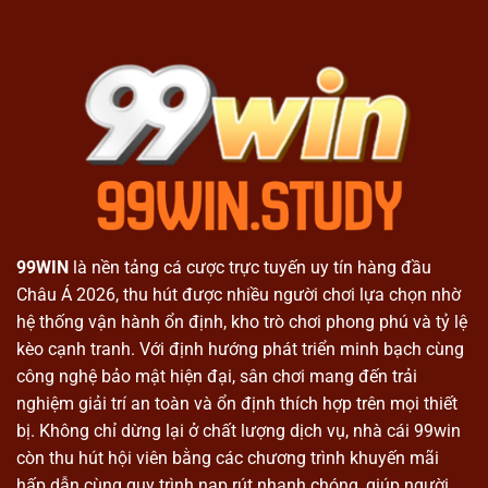
99WIN
là nền tảng cá cược trực tuyến uy tín hàng đầu
Châu Á 2026, thu hút được nhiều người chơi lựa chọn nhờ
hệ thống vận hành ổn định, kho trò chơi phong phú và tỷ lệ
kèo cạnh tranh. Với định hướng phát triển minh bạch cùng
công nghệ bảo mật hiện đại, sân chơi mang đến trải
nghiệm giải trí an toàn và ổn định thích hợp trên mọi thiết
bị. Không chỉ dừng lại ở chất lượng dịch vụ, nhà cái 99win
còn thu hút hội viên bằng các chương trình khuyến mãi
hấp dẫn cùng quy trình nạp rút nhanh chóng, giúp người