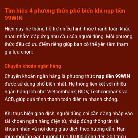
Tìm hiểu 4 phương thức phổ biến khi nạp tiền
99WIN
Hiện nay, hệ thống hỗ trợ nhiều hình thức thanh toán khác
nhau nhằm đáp ứng nhu cầu của người dùng. Mỗi phương
thức đều có ưu điểm riêng giúp bạn có thể yên tâm tham
gia lựa chọn:
Chuyển khoản ngân hàng
Chuyển khoản ngân hàng là phương thức
nạp tiền 99WIN
được sử dụng phổ biến nhất. Hệ thống liên kết với nhiều
ngân hàng lớn như Vietcombank, BIDV, Techcombank và
ACB, giúp quá trình thanh toán diễn ra nhanh chóng.
Khi thực hiện giao dịch, người dùng chỉ cần đăng nhập vào
tài khoản ngân hàng điện tử, nhập đúng thông tin tài
khoản nhận và nội dung giao dịch theo hướng dẫn. Hạn
mức mỗi lần nạp thường từ 100.000 đồng đến 200 triệu