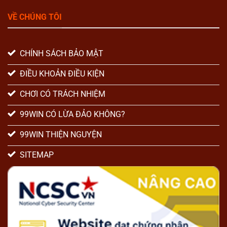
VỀ CHÚNG TÔI
CHÍNH SÁCH BẢO MẬT
ĐIỀU KHOẢN ĐIỀU KIỆN
CHƠI CÓ TRÁCH NHIỆM
99WIN CÓ LỪA ĐẢO KHÔNG?
99WIN THIỆN NGUYỆN
SITEMAP