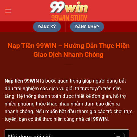
Bỏ
qua
nội
dung
ĐĂNG KÝ
ĐĂNG NHẬP
Nạp Tiền 99WIN – Hướng Dẫn Thực Hiện
Giao Dịch Nhanh Chóng
Nạp tiền 99WIN
là bước quan trọng giúp người dùng bắt
đầu trải nghiệm các dịch vụ giải trí trực tuyến trên nền
tảng. Hệ thống thanh toán được thiết kế đơn giản, hỗ trợ
nhiều phương thức khác nhau nhằm đảm bảo diễn ra
nhanh chóng. Nếu muốn bắt đầu tham gia các trò chơi trực
tuyến, bạn có thể thực hiện cùng nhà cái
99WIN
.
Nội dung bài viết