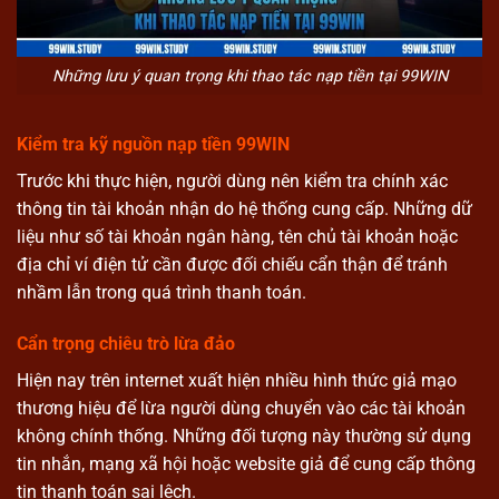
Những lưu ý quan trọng khi thao tác nạp tiền tại 99WIN
Kiểm tra kỹ nguồn nạp tiền 99WIN
Trước khi thực hiện, người dùng nên kiểm tra chính xác
thông tin tài khoản nhận do hệ thống cung cấp. Những dữ
liệu như số tài khoản ngân hàng, tên chủ tài khoản hoặc
địa chỉ ví điện tử cần được đối chiếu cẩn thận để tránh
nhầm lẫn trong quá trình thanh toán.
Cẩn trọng chiêu trò lừa đảo
Hiện nay trên internet xuất hiện nhiều hình thức giả mạo
thương hiệu để lừa người dùng chuyển vào các tài khoản
không chính thống. Những đối tượng này thường sử dụng
tin nhắn, mạng xã hội hoặc website giả để cung cấp thông
tin thanh toán sai lệch.