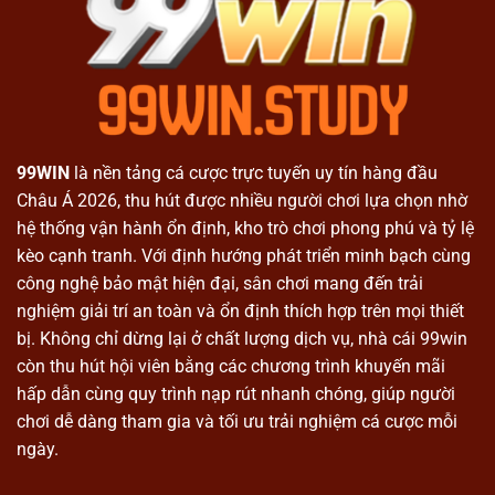
99WIN
là nền tảng cá cược trực tuyến uy tín hàng đầu
Châu Á 2026, thu hút được nhiều người chơi lựa chọn nhờ
hệ thống vận hành ổn định, kho trò chơi phong phú và tỷ lệ
kèo cạnh tranh. Với định hướng phát triển minh bạch cùng
công nghệ bảo mật hiện đại, sân chơi mang đến trải
nghiệm giải trí an toàn và ổn định thích hợp trên mọi thiết
bị. Không chỉ dừng lại ở chất lượng dịch vụ, nhà cái 99win
còn thu hút hội viên bằng các chương trình khuyến mãi
hấp dẫn cùng quy trình nạp rút nhanh chóng, giúp người
chơi dễ dàng tham gia và tối ưu trải nghiệm cá cược mỗi
ngày.