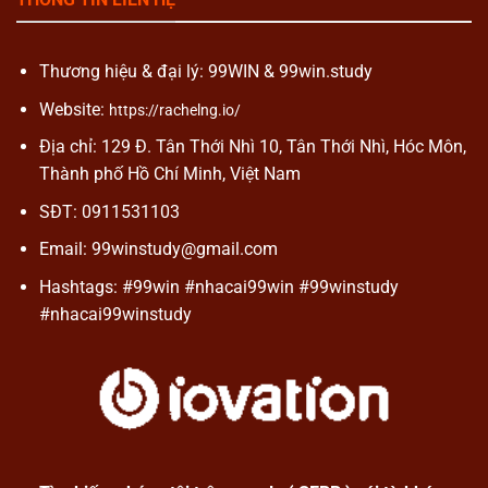
Thương hiệu & đại lý: 99WIN & 99win.study
Website:
https://rachelng.io/
Địa chỉ: 129 Đ. Tân Thới Nhì 10, Tân Thới Nhì, Hóc Môn,
Thành phố Hồ Chí Minh, Việt Nam
SĐT: 0911531103
Email:
99winstudy@gmail.com
Hashtags: #99win #nhacai99win #99winstudy
#nhacai99winstudy