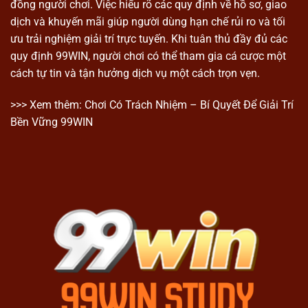
đồng người chơi. Việc hiểu rõ các quy định về hồ sơ, giao
dịch và khuyến mãi giúp người dùng hạn chế rủi ro và tối
ưu trải nghiệm giải trí trực tuyến. Khi tuân thủ đầy đủ các
quy định 99WIN, người chơi có thể tham gia cá cược một
cách tự tin và tận hưởng dịch vụ một cách trọn vẹn.
>>> Xem thêm:
Chơi Có Trách Nhiệm
– Bí Quyết Để Giải Trí
Bền Vững 99WIN