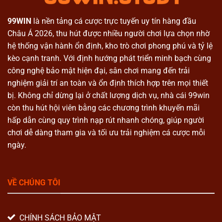
99WIN
là nền tảng cá cược trực tuyến uy tín hàng đầu
Châu Á 2026, thu hút được nhiều người chơi lựa chọn nhờ
hệ thống vận hành ổn định, kho trò chơi phong phú và tỷ lệ
kèo cạnh tranh. Với định hướng phát triển minh bạch cùng
công nghệ bảo mật hiện đại, sân chơi mang đến trải
nghiệm giải trí an toàn và ổn định thích hợp trên mọi thiết
bị. Không chỉ dừng lại ở chất lượng dịch vụ, nhà cái 99win
còn thu hút hội viên bằng các chương trình khuyến mãi
hấp dẫn cùng quy trình nạp rút nhanh chóng, giúp người
chơi dễ dàng tham gia và tối ưu trải nghiệm cá cược mỗi
ngày.
VỀ CHÚNG TÔI
CHÍNH SÁCH BẢO MẬT