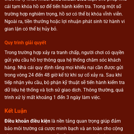
cái tạm khóa hồ sơ để tiến hành kiểm tra. Trong một số
trường hợp nghiêm trọng, hồ sơ có thể bị khóa vĩnh viễn.
Ngoài ra, tiền thưởng hoặc lợi nhuận phát sinh từ hành vi
gian lận có thể bị hủy bỏ.
Quy trình giải quyết
Trong trường hợp xảy ra tranh chấp, người chơi có quyền
gửi yêu cầu hỗ trợ thông qua hệ thống chăm sóc khách
hàng. Nhà cái quy định rằng mọi khiếu nại cần được gửi
trong vòng 24 đến 48 giờ kể từ khi sự cố xảy ra. Sau khi
tiếp nhận yêu cầu, bộ phận kỹ thuật sẽ tiến hành kiểm tra
dữ liệu hệ thống và lịch sử giao dịch. Thông thường, quá
trình xử lý mất khoảng 1 đến 3 ngày làm việc.
Kết Luận
Điều khoản điều kiện
là nền tảng quan trọng giúp đảm
bảo môi trường cá cược minh bạch và an toàn cho cộng