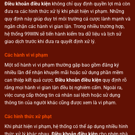
Điều khoản điều kiện
không chỉ quy định quyền lợi mà còn
đưa ra các hình thức xử lý khi phát hiện vi phạm. Những
quy định này giúp duy trì môi trường cá cược lành mạnh và
ngăn chặn các hành vi gian lận. Trong nhiều trường hợp,
hệ thống 99WIN sẽ tiến hành kiểm tra dữ liệu và lịch sử
giao dịch trước khi đưa ra quyết định xử lý.
Các hành vi vi phạm
Một số hành vi vi phạm thường gặp bao gồm đăng ký
nhiều lần để nhận khuyến mãi hoặc sử dụng phần mềm
can thiệp kết quả cược.
Điều khoản điều kiện
quy định rõ
rằng mọi hành vi gian lận đều bị nghiêm cấm. Ngoài ra,
việc cung cấp thông tin cá nhân sai lệch hoặc sử dụng
thông tin của người khác cũng được xem là vi phạm.
Các hình thức xử phạt
Khi phát hiện vi phạm, hệ thống có thể áp dụng nhiều hình
thức xử lý khác nhau.
Điều khoản điều kiện
cho phép nhà