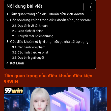
Nội dung bài viết
Tầm quan trọng của điều khoản điều kiện 99WIN
Các nội dung chính trong điều khoản sử dụng 99WIN
Quy định về tài khoản
Giao dịch tài chính
Khuyến mãi & tiền thưởng
Các điều khoản xử lý vi phạm được nhà cái áp dụng
Các hành vi vi phạm
Các hình thức xử phạt
Quy trình giải quyết
Kết Luận
Tầm quan trọng của điều khoản điều kiện
99WIN