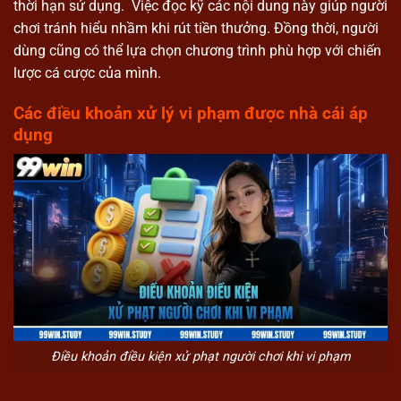
thời hạn sử dụng. Việc đọc kỹ các nội dung này giúp người
chơi tránh hiểu nhầm khi rút tiền thưởng. Đồng thời, người
dùng cũng có thể lựa chọn chương trình phù hợp với chiến
lược cá cược của mình.
Các điều khoản xử lý vi phạm được nhà cái áp
dụng
Điều khoản điều kiện xử phạt người chơi khi vi phạm