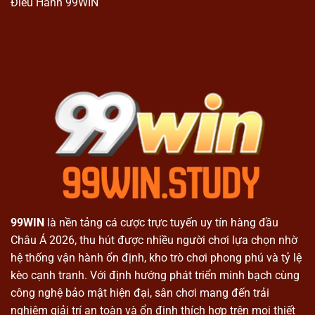
Điều Hành 99WIN
99WIN
là nền tảng cá cược trực tuyến uy tín hàng đầu
Châu Á 2026, thu hút được nhiều người chơi lựa chọn nhờ
hệ thống vận hành ổn định, kho trò chơi phong phú và tỷ lệ
kèo cạnh tranh. Với định hướng phát triển minh bạch cùng
công nghệ bảo mật hiện đại, sân chơi mang đến trải
nghiệm giải trí an toàn và ổn định thích hợp trên mọi thiết