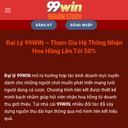
Bỏ
qua
nội
dung
ĐĂNG KÝ
ĐĂNG NHẬP
Đại Lý 99WIN – Tham Gia Hệ Thống Nhận
Hoa Hồng Lên Tới 50%
Đại lý 99WIN
mở ra hướng hợp tác kinh doanh trực tuyến
dành cho những người chơi muốn phát triển mạng lưới
người dùng cá cược. Chương trình liên kết được thiết kế
minh bạch nhằm giúp hội viên nhận hoa hồng từ doanh
thu giới thiệu. Tại nhà cái
99WIN
, nhiều đối tác đã xây
dựng nguồn thu dài hạn thông qua mô hình liên kết hiệu
quả.