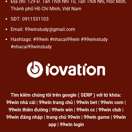
Địa chỉ: 129 Đ. Tân Thới Nhì 10, Tân Thới Nhì, Hóc Môn,
Thành phố Hồ Chí Minh, Việt Nam
SĐT: 0911531103
Email:
99winstudy@gmail.com
Hashtags: #99win #nhacai99win #99winstudy
#nhacai99winstudy
Tìm kiếm chúng tôi trên google ( SERP ) với từ khóa:
99win nhà cái | 99win trang chủ | 99win bet | 99win com |
99win thiên đường | 99win win | 99win cc | 99win club |
99win đăng nhập | trang chủ 99win | 99win game | 99win
app | 99win login