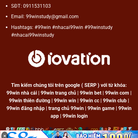
SĐT: 0911531103
Email:
99winstudy@gmail.com
Hashtags: #99win #nhacai99win #99winstudy
#nhacai99winstudy
Tìm kiếm chúng tôi trên google ( SERP ) với từ khóa:
99win nhà cái | 99win trang chủ | 99win bet | 99win com |
99win thiên đường | 99win win | 99win cc | 99win club |
99win đăng nhập | trang chủ 99win | 99win game | 99win
app | 99win login
✕