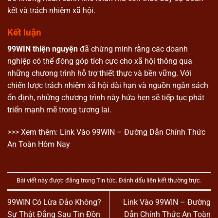
kết và trách nhiệm xã hội.
Kết luận
99WIN thiện nguyện
đã chứng minh rằng các doanh
nghiệp có thể đóng góp tích cực cho xã hội thông qua
những chương trình hỗ trợ thiết thực và bền vững. Với
chiến lược trách nhiệm xã hội dài hạn và nguồn ngân sách
ổn định, những chương trình này hứa hẹn sẽ tiếp tục phát
triển mạnh mẽ trong tương lai.
>>> Xem thêm:
Link Vào 99WIN
– Đường Dẫn Chính Thức
An Toàn Hôm Nay
Bài viết này được đăng trong
Tin tức
. Đánh dấu
liên kết thường trực
.
99WIN Có Lừa Đảo Không?
Link Vào 99WIN – Đường
Sự Thật Đằng Sau Tin Đồn
Dẫn Chính Thức An Toàn