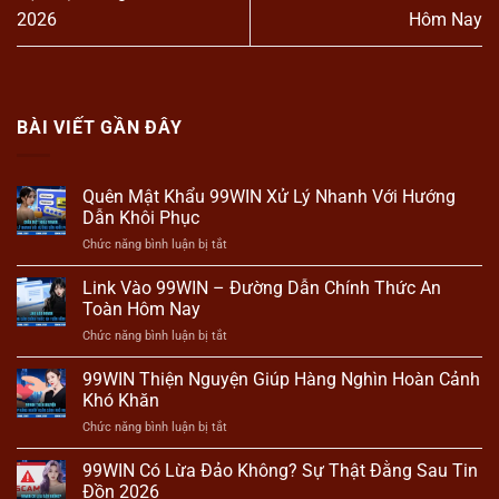
2026
Hôm Nay
BÀI VIẾT GẦN ĐÂY
Quên Mật Khẩu 99WIN Xử Lý Nhanh Với Hướng
Dẫn Khôi Phục
ở
Chức năng bình luận bị tắt
Quên
Mật
Link Vào 99WIN – Đường Dẫn Chính Thức An
Khẩu
Toàn Hôm Nay
99WIN
ở
Chức năng bình luận bị tắt
Xử
Link
Lý
Vào
99WIN Thiện Nguyện Giúp Hàng Nghìn Hoàn Cảnh
Nhanh
99WIN
Với
Khó Khăn
–
Hướng
ở
Chức năng bình luận bị tắt
Đường
Dẫn
99WIN
Dẫn
Khôi
Thiện
99WIN Có Lừa Đảo Không? Sự Thật Đằng Sau Tin
Chính
Phục
Nguyện
Thức
Đồn 2026