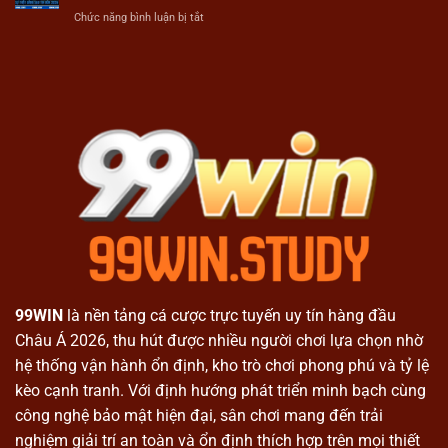
Giúp
An
ở
Chức năng bình luận bị tắt
Hàng
Toàn
99WIN
Nghìn
Hôm
Có
Hoàn
Nay
Lừa
Cảnh
Đảo
Khó
Không?
Khăn
Sự
Thật
Đằng
Sau
Tin
Đồn
2026
99WIN
là nền tảng cá cược trực tuyến uy tín hàng đầu
Châu Á 2026, thu hút được nhiều người chơi lựa chọn nhờ
hệ thống vận hành ổn định, kho trò chơi phong phú và tỷ lệ
kèo cạnh tranh. Với định hướng phát triển minh bạch cùng
công nghệ bảo mật hiện đại, sân chơi mang đến trải
nghiệm giải trí an toàn và ổn định thích hợp trên mọi thiết